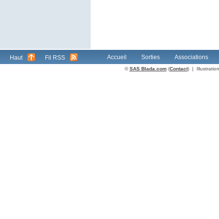
Accueil
Sorties
Associations
Haut
Fil RSS
©
SAS Blada.com
(
Contact
) | Illustrat