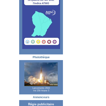
Photothèque
Lancements 2022
Vol 259 Ariane 5
Annonceurs
Régie publicitaire