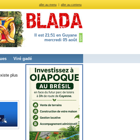
aller au menu
|
aller au contenu
Il est 21:51 en Guyane
mercredi 05 août
ues
Viré gadé
xiste plus