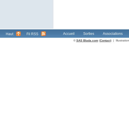
Accueil
Sorties
Associations
Haut
Fil RSS
©
SAS Blada.com
(
Contact
) | Illustrat