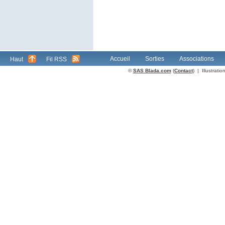
Accueil
Sorties
Associations
Haut
Fil RSS
©
SAS Blada.com
(
Contact
) | Illustrat