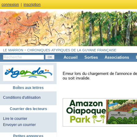
connexion
|
inscription
le marron - chroniques atypiques de la guyane française
Accueil
Sorties
Associations
Erreur lors du chargement de l'annonce de
ou soit invalide.
Boîtes aux lettres
Conditions d'utilisation
Courrier des lecteurs
Lire le courrier
Envoyer un courrier
Petites annonces