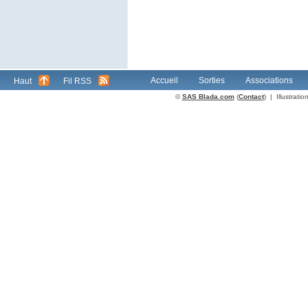
Accueil
Sorties
Associations
Haut
Fil RSS
©
SAS Blada.com
(
Contact
) | Illustrat