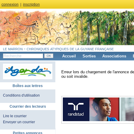
connexion
|
inscription
le marron - chroniques atypiques de la guyane française
Accueil
Sorties
Associations
Erreur lors du chargement de l'annonce de
ou soit invalide.
Boîtes aux lettres
Conditions d'utilisation
Courrier des lecteurs
Lire le courrier
Envoyer un courrier
Petites annonces