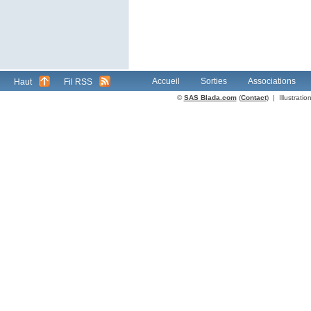
Accueil
Sorties
Associations
Haut
Fil RSS
©
SAS Blada.com
(
Contact
) | Illustrat