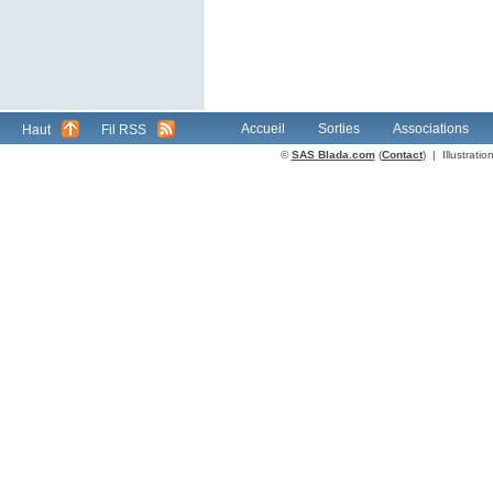
Accueil
Sorties
Associations
Haut
Fil RSS
©
SAS Blada.com
(
Contact
) | Illustrat