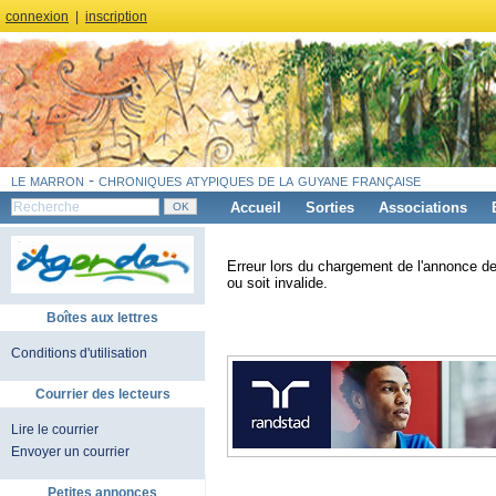
connexion
|
inscription
le marron - chroniques atypiques de la guyane française
Accueil
Sorties
Associations
Erreur lors du chargement de l'annonce de
ou soit invalide.
Boîtes aux lettres
Conditions d'utilisation
Courrier des lecteurs
Lire le courrier
Envoyer un courrier
Petites annonces