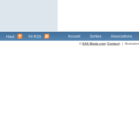
Accueil
Sorties
Associations
Haut
Fil RSS
©
SAS Blada.com
(
Contact
) | Illustrat