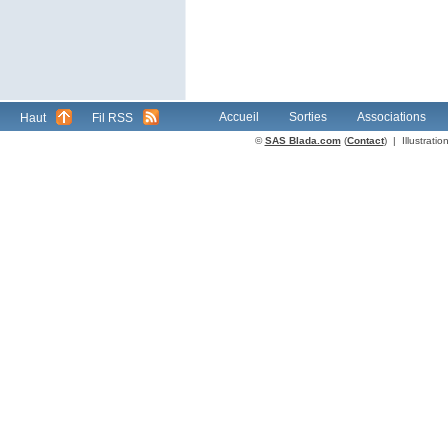
Accueil
Sorties
Associations
Haut
Fil RSS
©
SAS Blada.com
(
Contact
) | Illustrat