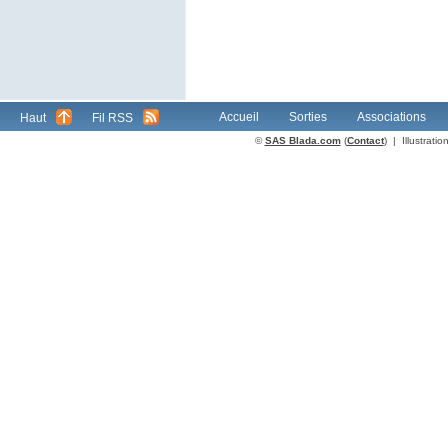
Accueil
Sorties
Associations
Haut
Fil RSS
©
SAS Blada.com
(
Contact
) | Illustrat