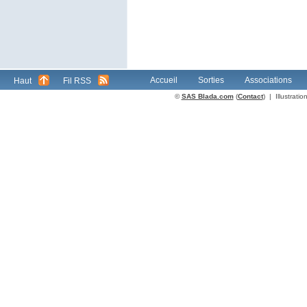
Accueil
Sorties
Associations
Haut
Fil RSS
©
SAS Blada.com
(
Contact
) | Illustrat