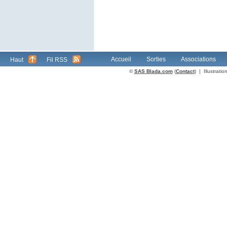
Accueil
Sorties
Associations
Haut
Fil RSS
©
SAS Blada.com
(
Contact
) | Illustrat