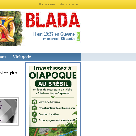
aller au menu
|
aller au contenu
Il est 19:37 en Guyane
mercredi 05 août
ues
Viré gadé
xiste plus