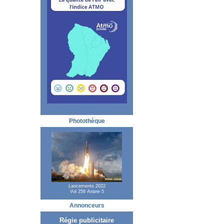
Photothèque
Lancements 2022
Vol 259 Ariane 5
Annonceurs
Régie publicitaire