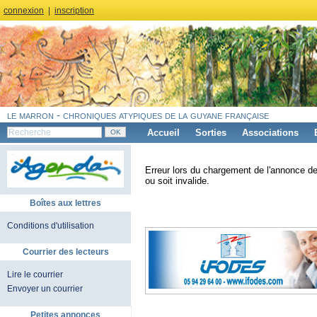
connexion
|
inscription
le marron - chroniques atypiques de la guyane française
Accueil
Sorties
Associations
Erreur lors du chargement de l'annonce de
ou soit invalide.
Boîtes aux lettres
Conditions d'utilisation
Courrier des lecteurs
Lire le courrier
Envoyer un courrier
Petites annonces