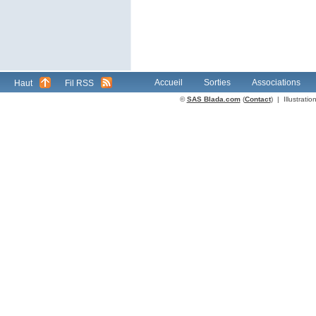
Accueil
Sorties
Associations
Haut
Fil RSS
©
SAS Blada.com
(
Contact
) | Illustrat