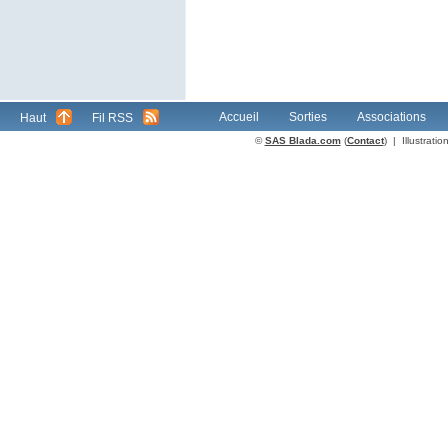
Accueil
Sorties
Associations
Haut
Fil RSS
©
SAS Blada.com
(
Contact
) | Illustrat