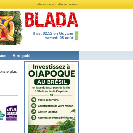
aller au menu
|
aller au contenu
Il est 02:52 en Guyane
samedi 08 août
ues
Viré gadé
xiste plus