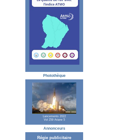
Photothèque
Lancements 2022
Vol 259 Ariane 5
Annonceurs
Régie publicitaire