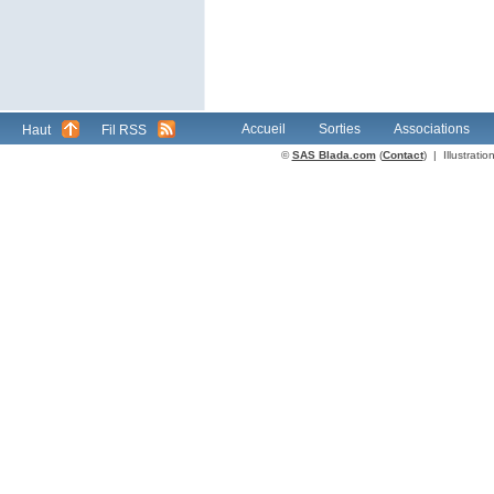
Accueil
Sorties
Associations
Haut
Fil RSS
©
SAS Blada.com
(
Contact
) | Illustrat