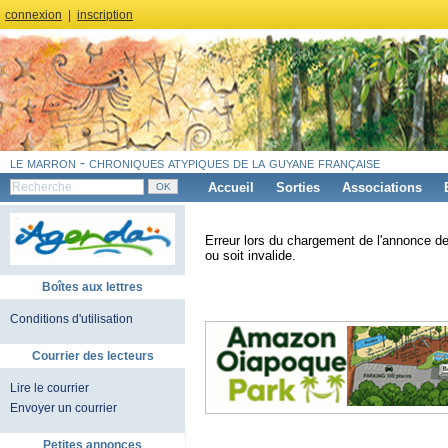
connexion
|
inscription
le marron - chroniques atypiques de la guyane française
Accueil
Sorties
Associations
Erreur lors du chargement de l'annonce de
ou soit invalide.
Boîtes aux lettres
Conditions d'utilisation
Courrier des lecteurs
Lire le courrier
Envoyer un courrier
Petites annonces