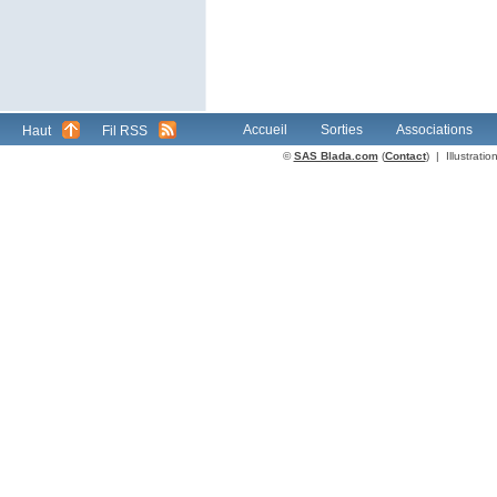
Accueil
Sorties
Associations
Haut
Fil RSS
©
SAS Blada.com
(
Contact
) | Illustrat