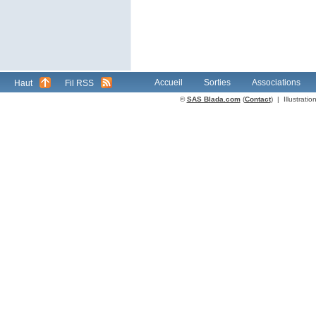
Accueil
Sorties
Associations
Haut
Fil RSS
©
SAS Blada.com
(
Contact
) | Illustrat