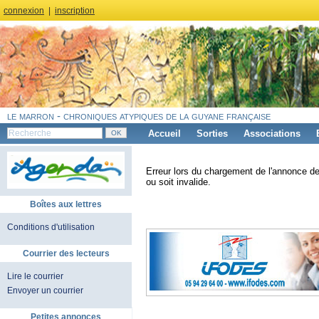
connexion
|
inscription
le marron - chroniques atypiques de la guyane française
Accueil
Sorties
Associations
Erreur lors du chargement de l'annonce de
ou soit invalide.
Boîtes aux lettres
Conditions d'utilisation
Courrier des lecteurs
Lire le courrier
Envoyer un courrier
Petites annonces