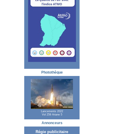
Photothèque
Lancements 2022
Vol 259 Ariane 5
Annonceurs
Régie publicitaire