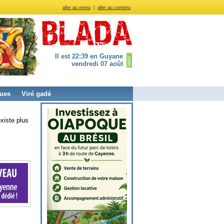
aller au menu
|
aller au contenu
Il est 22:39 en Guyane
vendredi 07 août
ues
Viré gadé
xiste plus