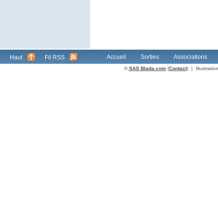
Accueil
Sorties
Associations
Haut
Fil RSS
©
SAS Blada.com
(
Contact
) | Illustrat