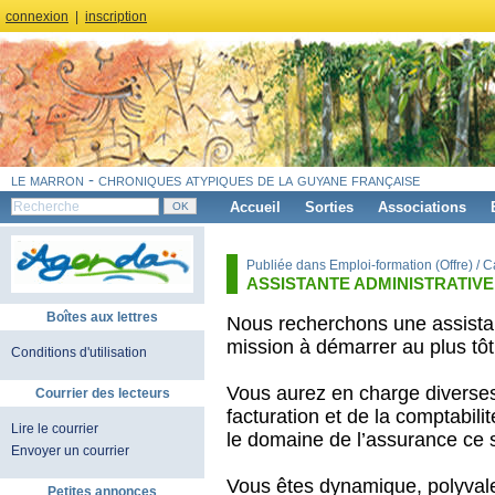
connexion
|
inscription
le marron - chroniques atypiques de la guyane française
Accueil
Sorties
Associations
Publiée dans Emploi-formation (Offre) / 
ASSISTANTE ADMINISTRATIVE
Boîtes aux lettres
Nous recherchons une assistan
mission à démarrer au plus tôt
Conditions d'utilisation
Vous aurez en charge diverses 
Courrier des lecteurs
facturation et de la comptabil
Lire le courrier
le domaine de l’assurance ce 
Envoyer un courrier
Vous êtes dynamique, polyval
Petites annonces