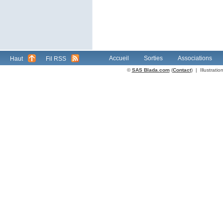
Accueil
Sorties
Associations
Haut
Fil RSS
©
SAS Blada.com
(
Contact
) | Illustrat