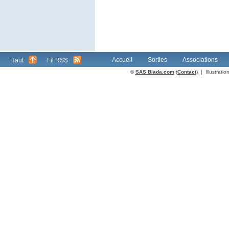
Accueil
Sorties
Associations
Haut
Fil RSS
©
SAS Blada.com
(
Contact
) | Illustrat