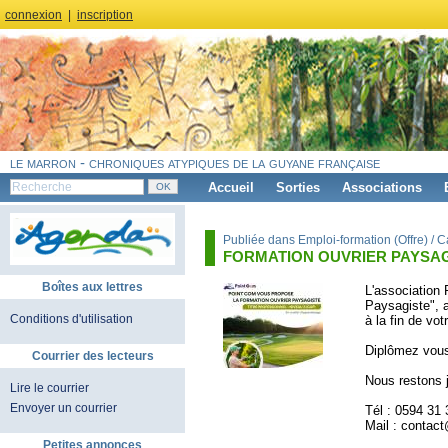
connexion
|
inscription
le marron - chroniques atypiques de la guyane française
Accueil
Sorties
Associations
Publiée dans Emploi-formation (Offre) / 
FORMATION OUVRIER PAYSA
Boîtes aux lettres
L'association 
Paysagiste", a
Conditions d'utilisation
à la fin de vot
Diplômez vous
Courrier des lecteurs
Nous restons 
Lire le courrier
Envoyer un courrier
Tél : 0594 31 
Mail : contac
Petites annonces