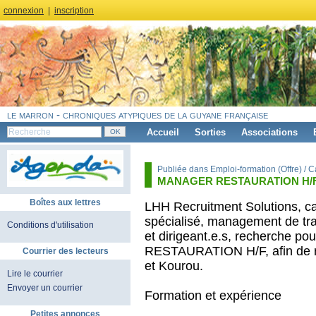
connexion
|
inscription
le marron - chroniques atypiques de la guyane française
Accueil
Sorties
Associations
Publiée dans Emploi-formation (Offre) / 
MANAGER RESTAURATION H/
Boîtes aux lettres
LHH Recruitment Solutions, ca
spécialisé, management de tran
Conditions d'utilisation
et dirigeant.e.s, recherche p
RESTAURATION H/F, afin de r
Courrier des lecteurs
et Kourou.
Lire le courrier
Envoyer un courrier
Formation et expérience
Petites annonces