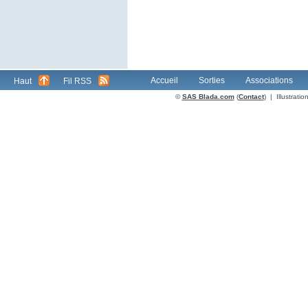
Accueil
Sorties
Associations
Haut
Fil RSS
©
SAS Blada.com
(
Contact
) | Illustrat