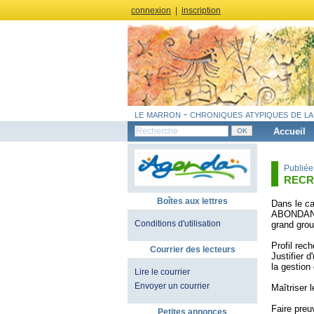
connexion
|
inscription
le marron - chroniques atypiques de la
Accueil
Publiée
RECR
Boîtes aux lettres
Dans le ca
ABONDANCE
Conditions d'utilisation
grand grou
Profil rech
Courrier des lecteurs
Justifier 
la gestion
Lire le courrier
Envoyer un courrier
Maîtriser l
Faire pre
Petites annonces