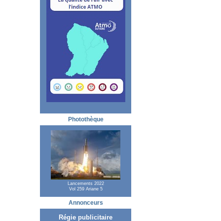
Photothèque
Lancements 2022
Vol 259 Ariane 5
Annonceurs
Régie publicitaire