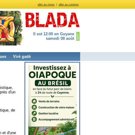
aller au menu
|
aller au contenu
Il est 12:00 en Guyane
samedi 08 août
ues
Viré gadé
istique,
près d'un
tique, de
 et d'une