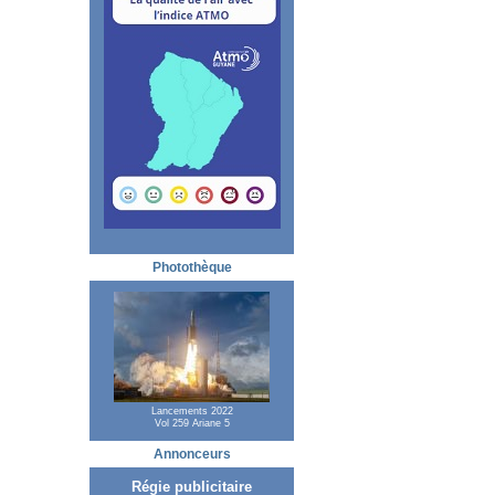
Photothèque
Lancements 2022
Vol 259 Ariane 5
Annonceurs
Régie publicitaire