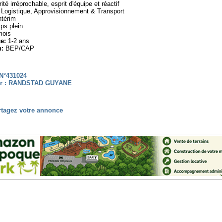
ité irréprochable, esprit d'équipe et réactif
Logistique, Approvisionnement & Transport
ntérim
s plein
mois
e:
1-2 ans
n:
BEP/CAP
N°431024
ar : RANDSTAD GUYANE
rtagez votre annonce