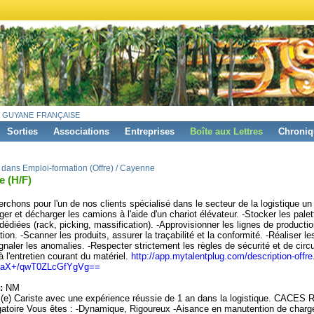
 guyane française
Sorties
Associations
Entreprises
Boîte aux Lettres
Chroniq
 dans Emploi-formation (Offre) / Cayenne
e (H/F)
rchons pour l'un de nos clients spécialisé dans le secteur de la logistique un
ger et décharger les camions à l'aide d'un chariot élévateur. -Stocker les pale
dédiées (rack, picking, massification). -Approvisionner les lignes de producti
ion. -Scanner les produits, assurer la traçabilité et la conformité. -Réaliser le
ignaler les anomalies. -Respecter strictement les règles de sécurité et de circu
à l'entretien courant du matériel.
http://app.mytalentplug.com/description-offr
coaX+/qwT0ZLcGfYgVg==
:
NM
(e) Cariste avec une expérience réussie de 1 an dans la logistique. CACES 
gatoire Vous êtes : -Dynamique, Rigoureux -Aisance en manutention de charg