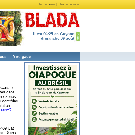
aller au menu
|
aller au contenu
Il est 04:25 en Guyane
dimanche 09 août
ues
Viré gadé
 Cariste
ttes dans
on / zones
s contrôles
lation. -
e.aspx?
R489 Cat
es - Sens