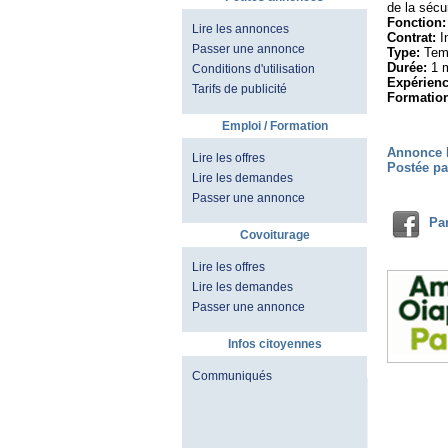
de la sécur
Fonction:
Lire les annonces
Contrat:
I
Passer une annonce
Type:
Temp
Durée:
1 
Conditions d'utilisation
Expérienc
Tarifs de publicité
Formatio
Emploi / Formation
Annonce 
Lire les offres
Postée p
Lire les demandes
Passer une annonce
Pa
Covoiturage
Lire les offres
Lire les demandes
Passer une annonce
Infos citoyennes
Communiqués