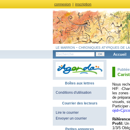
connexion
|
inscription
le marron - chroniques atypiques de la
Accueil
Publiée
Carist
Boîtes aux lettres
Nous reche
H/F: -Char
Conditions d'utilisation
les zones 
de préparat
visuels, s
Courrier des lecteurs
Participer 
ojid=Cjz
Lire le courrier
Envoyer un courrier
Référence
Profil:
Un 
1/3/5 Obli
Petites annonces