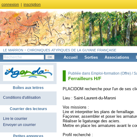
connexion
|
inscription
le marron - chroniques atypiques de la guyane française
Accueil
Sorties
Associations
Publiée dans Emploi-formation (Offre) / S
Ferrailleurs H/F
Boîtes aux lettres
PLACIDOM recherche pour l'un de ses clien
Conditions d'utilisation
Lieu : Saint-Laurent-du-Maroni
Vos missions :
Courrier des lecteurs
Lire et interpréter les plans de ferraillage.
Façonner, assembler et poser les armatur
Lire le courrier
Réaliser le ligaturage des aciers.
Envoyer un courrier
Mettre en place les armatures avant le co
Profil recherché :
Petites annonces