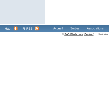
Accueil
Sorties
Associations
Haut
Fil RSS
©
SAS Blada.com
(
Contact
) | Illustrat