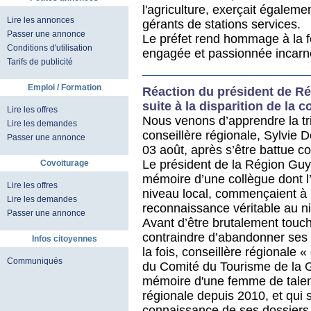
l'agriculture, exerçait égalem
Lire les annonces
gérants de stations services.
Passer une annonce
Le préfet rend hommage à la f
Conditions d'utilisation
engagée et passionnée incarné
Tarifs de publicité
Emploi / Formation
Réaction du président de R
suite à la disparition de la 
Lire les offres
Nous venons d’apprendre la tris
Lire les demandes
conseillère régionale, Sylvie D
Passer une annonce
03 août, après s’être battue 
Le président de la Région Gu
Covoiturage
mémoire d’une collègue dont l
Lire les offres
niveau local, commençaient à l
Lire les demandes
reconnaissance véritable au 
Passer une annonce
Avant d’être brutalement touc
contraindre d’abandonner ses m
Infos citoyennes
la fois, conseillère régionale «
Communiqués
du Comité du Tourisme de la G
mémoire d'une femme de talent
régionale depuis 2010, et qui 
connaissance de ses dossiers 