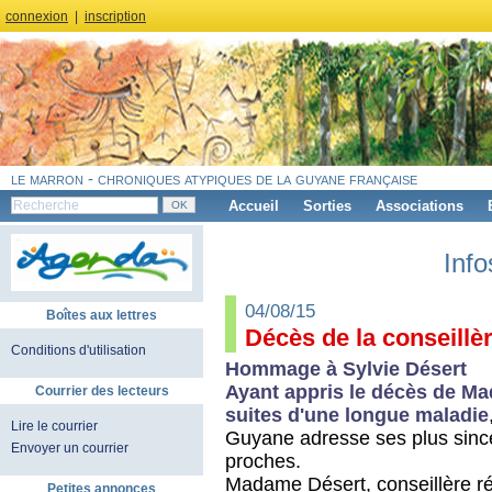
connexion
|
inscription
le marron - chroniques atypiques de la guyane française
Accueil
Sorties
Associations
Info
04/08/15
Boîtes aux lettres
Décès de la conseillè
Conditions d'utilisation
Hommage à Sylvie Désert
Ayant appris le décès de M
Courrier des lecteurs
suites d'une longue maladie
Lire le courrier
Guyane adresse ses plus sincè
Envoyer un courrier
proches.
Madame Désert, conseillère ré
Petites annonces