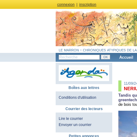
connexion
|
inscription
le marron - chroniques atypiques de la
Accueil
11/09/2
Boîtes aux lettres
NERIU
Tandis qu
Conditions d'utilisation
greentec
de bois tou
Courrier des lecteurs
Lire le courrier
Envoyer un courrier
Petites annonces