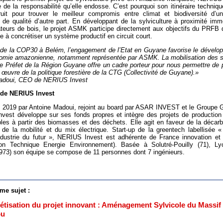
 de la responsabilité qu’elle endosse. C’est pourquoi son itinéraire techniqu
ruit pour trouver le meilleur compromis entre climat et biodiversité d’un
 de qualité d’autre part. En développant de la sylviculture à proximité im
ateurs de bois, le projet ASMK participe directement aux objectifs du PRFB
ue à concrétiser un système productif en circuit court.
 de la COP30 à Belém, l’engagement de l’Etat en Guyane favorise le dévelo
nomie amazonienne, notamment représentée par ASMK. La mobilisation des s
e Préfet de la Région Guyane offre un cadre porteur pour nous permettre de p
 œuvre de la politique forestière de la CTG (Collectivité de Guyane).»
adoui, CEO de NERIUS Invest
 de NERIUS Invest
 2019 par Antoine Madoui, rejoint au board par ASAR INVEST et le Groupe
vest développe sur ses fonds propres et intègre des projets de production 
les à partir des biomasses et des déchets. Elle agit en faveur de la décar
e, de la mobilité et du mix électrique. Start-up de la greentech labellisée «
industrie du futur », NERIUS Invest est adhérente de France innovation et
ion Technique Energie Environnement). Basée à Solutré-Pouilly (71), Ly
973) son équipe se compose de 11 personnes dont 7 ingénieurs.
me sujet :
étisation du projet innovant : Aménagement Sylvicole du Massif
ou