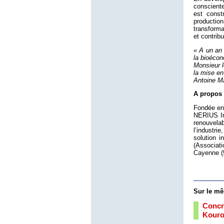
consciente
est const
production
transform
et contrib
« A un an
la bioéco
Monsieur l
la mise en
Antoine M
A propos
Fondée en
NERIUS In
renouvelab
l’industri
solution 
(Associat
Cayenne (
Sur le mê
Concr
Kour