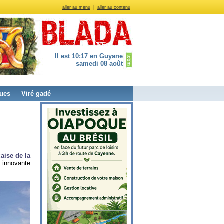
aller au menu
|
aller au contenu
Il est 10:17 en Guyane
samedi 08 août
ues
Viré gadé
aise de la
 innovante