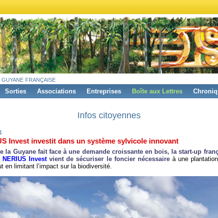
 guyane française
Sorties
Associations
Entreprises
Boîte aux Lettres
Chroniq
Infos citoyennes
4
S Invest investit dans un système sylvicole innovant
e la Guyane fait face à une demande croissante en bois, la start-up franç
h
NERIUS Invest
vient de sécuriser le foncier nécessaire
à une plantation
t en limitant l’impact sur la biodiversité.