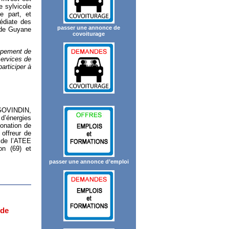
e sylvicole
e part, et
médiate des
passer une annonce de
 de Guyane
covoiturage
ppement de
ervices de
articiper à
 GOVINDIN,
d’énergies
bonation de
 offreur de
 de l’ATEE
on (69) et
passer une annonce d’emploi
 de