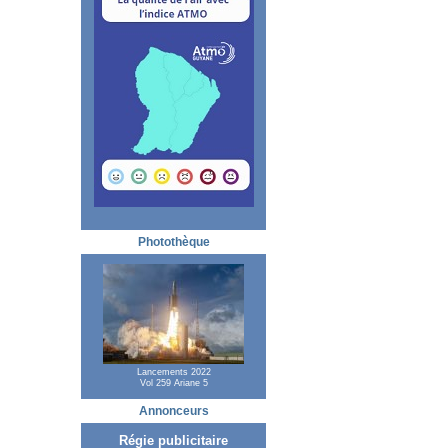
Photothèque
Lancements 2022
Vol 259 Ariane 5
Annonceurs
Régie publicitaire