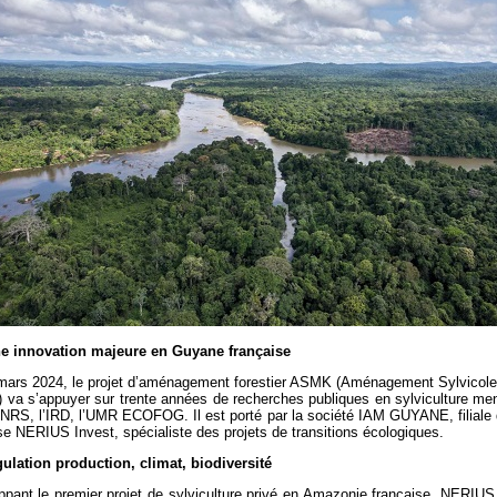
 innovation majeure en Guyane française
mars 2024, le projet d’aménagement forestier ASMK (Aménagement Sylvicole
 va s’appuyer sur trente années de recherches publiques en sylviculture me
CNRS, l’IRD, l’UMR ECOFOG. Il est porté par la société IAM GUYANE, filiale d
se NERIUS Invest, spécialiste des projets de transitions écologiques.
gulation production, climat, biodiversité
pant le premier projet de sylviculture privé en Amazonie française, NERIUS