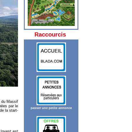
Raccourcis
 du Massif
nées par le
passer une petite annonce
e la start-
 Invest est