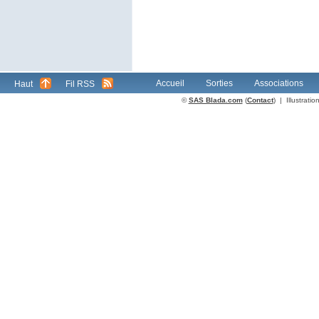
Accueil
Sorties
Associations
Haut
Fil RSS
©
SAS Blada.com
(
Contact
) | Illustrat