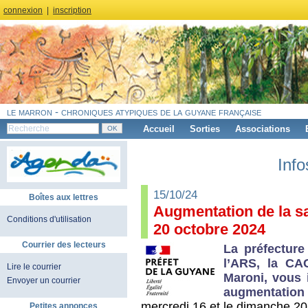
connexion
|
inscription
le marron - chroniques atypiques de la guyane française
Accueil
Sorties
Associations
Info
15/10/24
Boîtes aux lettres
Augmentation de la sal
Conditions d'utilisation
20 octobre 2024
Courrier des lecteurs
La préfecture
l’ARS, la CA
Lire le courrier
Maroni, vous 
Envoyer un courrier
augmentation d
mercredi 16 et le dimanche 20
Petites annonces