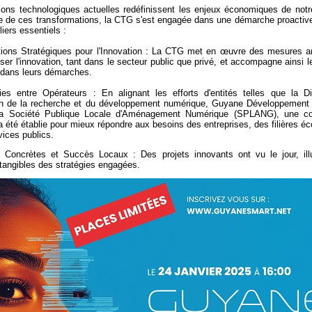
ons technologiques actuelles redéfinissent les enjeux économiques de notre 
e de ces transformations, la CTG s'est engagée dans une démarche proactive
iliers essentiels :
ations Stratégiques pour l'Innovation : La CTG met en œuvre des mesures a
iser l'innovation, tant dans le secteur public que privé, et accompagne ainsi l
 dans leurs démarches.
ies entre Opérateurs : En alignant les efforts d'entités telles que la Di
ion de la recherche et du développement numérique, Guyane Développement 
la Société Publique Locale d'Aménagement Numérique (SPLANG), une col
a été établie pour mieux répondre aux besoins des entreprises, des filières 
vices publics.
s Concrètes et Succès Locaux : Des projets innovants ont vu le jour, illu
tangibles des stratégies engagées.