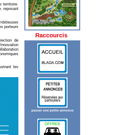
territoire.
, reposant
mbitieuses
es porteurs
Raccourcis
rection de
Innovation
laboration
économiques
strant les
passer une petite annonce