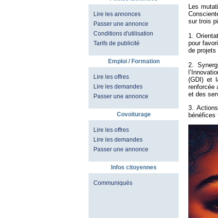
Les mutati
Conscient
Lire les annonces
sur trois p
Passer une annonce
Conditions d'utilisation
1. Orient
pour favor
Tarifs de publicité
de projets
Emploi / Formation
2. Synerg
l’Innovat
Lire les offres
(GDI) et 
renforcée 
Lire les demandes
et des ser
Passer une annonce
3. Action
Covoiturage
bénéfices 
Lire les offres
Lire les demandes
Passer une annonce
Infos citoyennes
Communiqués