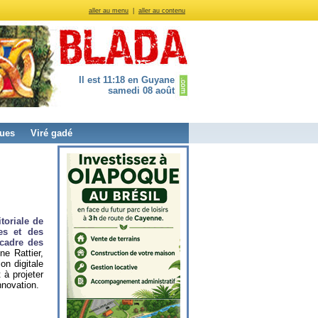
aller au menu
|
aller au contenu
Il est 11:18 en Guyane
samedi 08 août
ues
Viré gadé
toriale de
es et des
 cadre des
e Rattier,
on digitale
 à projeter
nnovation.