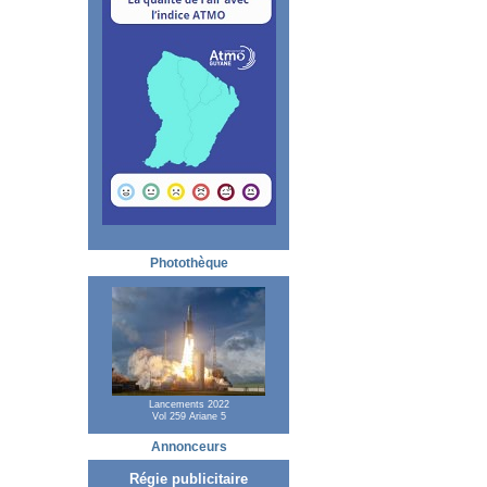
Photothèque
Lancements 2022
Vol 259 Ariane 5
Annonceurs
Régie publicitaire