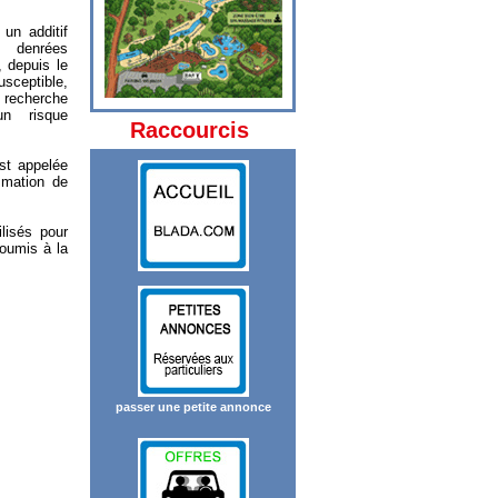
un additif
s denrées
, depuis le
usceptible,
 recherche
un risque
Raccourcis
st appelée
mmation de
lisés pour
soumis à la
passer une petite annonce