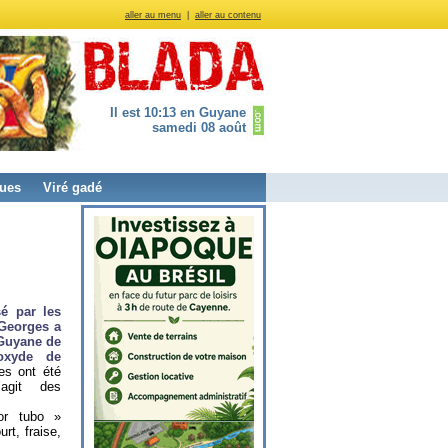
aller au menu
|
aller au contenu
Il est 10:13 en Guyane
samedi 08 août
ues
Viré gadé
é par les
-Georges a
 Guyane de
ioxyde de
es ont été
’agit des
or tubo »
t, fraise,