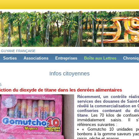
 guyane française
Sorties
Associations
Entreprises
Boîte aux Lettres
Chroniq
Infos citoyennes
5
iction du dioxyde de titane dans les denrées alimentaires
Récemment, un contrôle réalis
services des douanes de Saint
révélé la commercialisation en
confiseries contenant du d
titane
. Les 70 kilos de confiseri
immédiatement saisis. Il s
références suivantes :
• « Gomutcho 10 unidades p
bonbons à la gomme saveurs yaour
raisin, pêche et ananas.