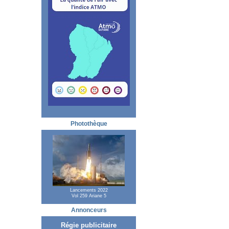
Photothèque
Lancements 2022
Vol 259 Ariane 5
Annonceurs
Régie publicitaire