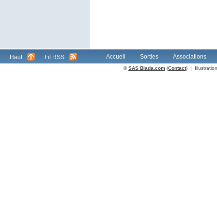
Accueil
Sorties
Associations
Haut
Fil RSS
©
SAS Blada.com
(
Contact
) | Illustrat