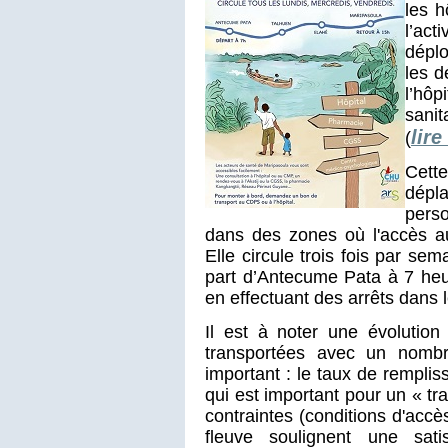
les h
l’ac
déplo
les 
l’hôp
sani
lire
(
Cet
dépl
pers
dans des zones où l'accès aux
Elle circule trois fois par sem
part d’Antecume Pata à 7 heu
en effectuant des arrêts dans l
Il est à noter une évolutio
transportées avec un nomb
important : le taux de rempli
qui est important pour un « tr
contraintes (conditions d'accès
fleuve soulignent une sati