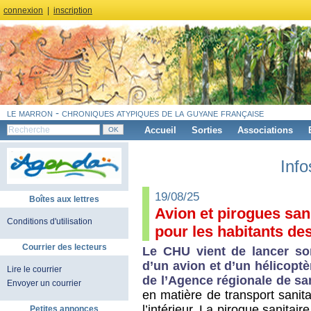
connexion
|
inscription
le marron - chroniques atypiques de la guyane française
Accueil
Sorties
Associations
Info
19/08/25
Boîtes aux lettres
Avion et pirogues sani
Conditions d'utilisation
pour les habitants de
Courrier des lecteurs
Le CHU vient de lancer son
d’un avion et d’un hélicopt
Lire le courrier
de l’Agence régionale de sa
Envoyer un courrier
en matière de transport sanit
l’intérieur. La pirogue sanitai
Petites annonces