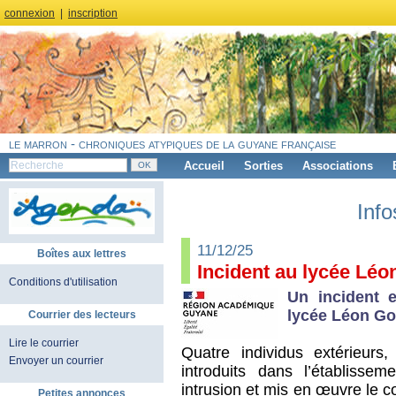
connexion
|
inscription
le marron - chroniques atypiques de la guyane française
Accueil
Sorties
Associations
Info
11/12/25
Boîtes aux lettres
Incident au lycée Lé
Conditions d'utilisation
Un incident 
lycée Léon Go
Courrier des lecteurs
Lire le courrier
Quatre individus extérieur
Envoyer un courrier
introduits dans l’établissem
intrusion et mis en œuvre le 
Petites annonces