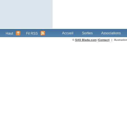
Accueil
Sorties
Associations
Haut
Fil RSS
©
SAS Blada.com
(
Contact
) | Illustrat