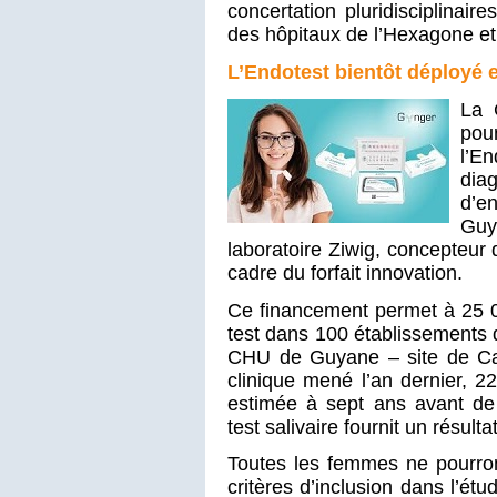
concertation pluridisciplinair
des hôpitaux de l’Hexagone et
L’Endotest bientôt déployé
La 
pou
l’E
dia
d’e
Guy
laboratoire Ziwig, concepteur d
cadre du forfait innovation.
Ce financement permet à 25 00
test dans 100 établissements 
CHU de Guyane – site de Cay
clinique mené l’an dernier, 2
estimée à sept ans avant de 
test salivaire fournit un résult
Toutes les femmes ne pourro
critères d’inclusion dans l’é