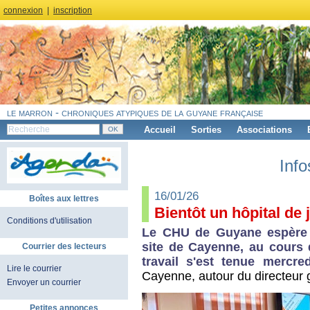
connexion
|
inscription
le marron - chroniques atypiques de la guyane française
Accueil
Sorties
Associations
Info
16/01/26
Boîtes aux lettres
Bientôt un hôpital de
Conditions d'utilisation
Le CHU de Guyane espère 
site de Cayenne, au cours 
Courrier des lecteurs
travail s'est tenue mercre
Lire le courrier
Cayenne, autour du directeur
Envoyer un courrier
Petites annonces