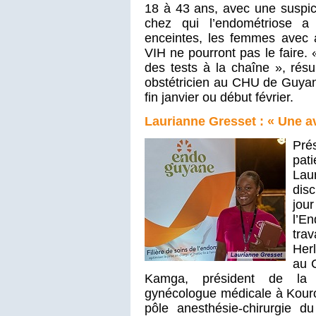
18 à 43 ans, avec une suspici
chez qui l’endométriose a
enceintes, les femmes avec
VIH ne pourront pas le faire
des tests à la chaîne », rés
obstétricien au CHU de Guyan
fin janvier ou début février.
Laurianne Gresset : « Une a
Pré
pat
Lau
dis
jou
l’E
tra
Her
au 
Kamga, président de la 
gynécologue médicale à Kouro
pôle anesthésie-chirurgie 