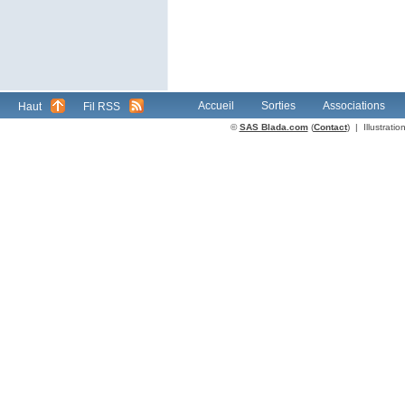
Accueil
Sorties
Associations
Haut
Fil RSS
©
SAS Blada.com
(
Contact
) | Illustrat