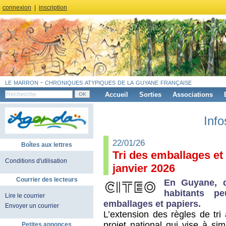
connexion
|
inscription
le marron - chroniques atypiques de la guyane française
Accueil
Sorties
Associations
Info
22/01/26
Boîtes aux lettres
Tri des emballages et
Conditions d'utilisation
janvier 2026
Courrier des lecteurs
En Guyane, d
habitants pe
Lire le courrier
emballages et papiers.
Envoyer un courrier
L’extension des règles de tri
projet national qui vise à sim
Petites annonces