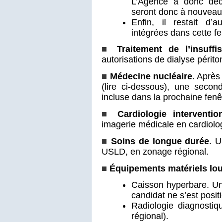
L’Agence a donc décl
seront donc à nouveau 
Enfin, il restait d’a
intégrées dans cette fe
■
Traitement de l’insuff
autorisations de dialyse périt
■
Médecine nucléaire
. Après
(lire ci-dessous), une secon
incluse dans la prochaine fenê
■
Cardiologie interventio
imagerie médicale en cardiolo
■
Soins de longue durée
. U
USLD, en zonage régional.
■
Équipements matériels lo
Caisson hyperbare. Un
candidat ne s’est posit
Radiologie diagnostiq
régional).