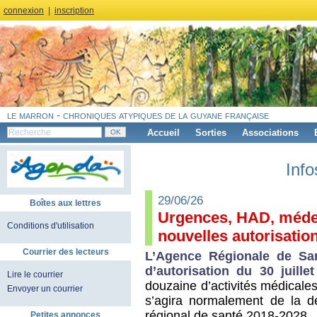
connexion
|
inscription
le marron - chroniques atypiques de la guyane française
Accueil
Sorties
Associations
Info
29/06/26
Boîtes aux lettres
Urgences, HAD, médec
Conditions d'utilisation
nouvelles autorisatio
Courrier des lecteurs
L’Agence Régionale de Sa
d’autorisation du 30 juill
Lire le courrier
douzaine d’activités médicales
Envoyer un courrier
s’agira normalement de la de
régional de santé 2018-2028.
Petites annonces