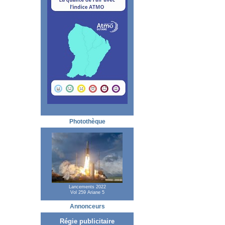
Photothèque
Lancements 2022
Vol 259 Ariane 5
Annonceurs
Régie publicitaire