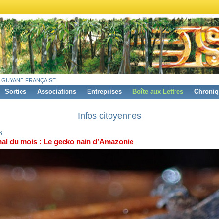
 guyane française
Sorties
Associations
Entreprises
Boîte aux Lettres
Chroniq
Infos citoyennes
6
mal du mois : Le gecko nain d’Amazonie