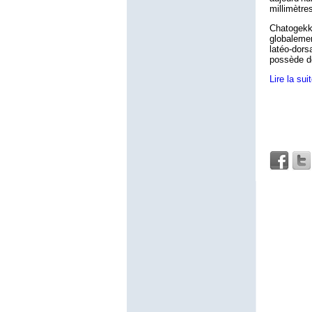
millimètre
Chatogekk
globaleme
latéo-dor
possède de
Lire la sui