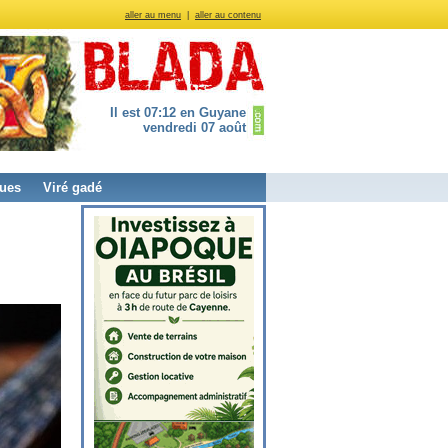
aller au menu
|
aller au contenu
Il est 07:12 en Guyane
vendredi 07 août
ues
Viré gadé