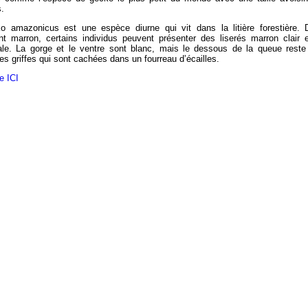
s.
o amazonicus est une espèce diurne qui vit dans la litière forestière. 
nt marron, certains individus peuvent présenter des liserés marron clair e
sale. La gorge et le ventre sont blanc, mais le dessous de la queue reste 
s griffes qui sont cachées dans un fourreau d’écailles.
te ICI