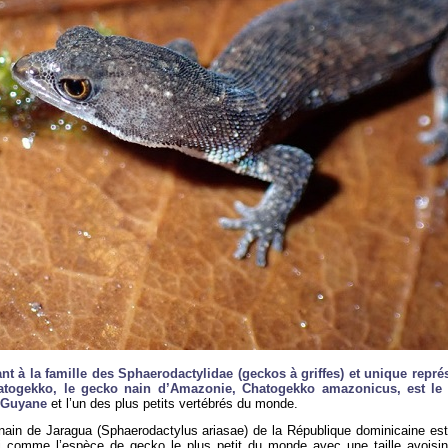
nt à la famille des Sphaerodactylidae (geckos à griffes) et unique repré
atogekko, le gecko nain d’Amazonie, Chatogekko amazonicus, est le p
 Guyane
et l’un des plus petits vertébrés du monde.
nain de Jaragua (Sphaerodactylus ariasae) de la République dominicaine est
ui comme l’espèce de gecko le plus petit du monde avec une taille avoisin