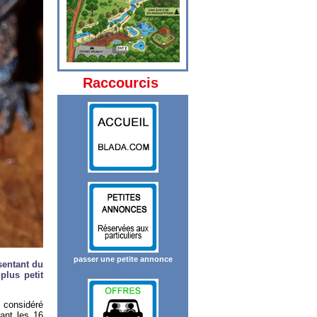
Raccourcis
passer une petite annonce
sentant du
lus petit
 considéré
ant les 16