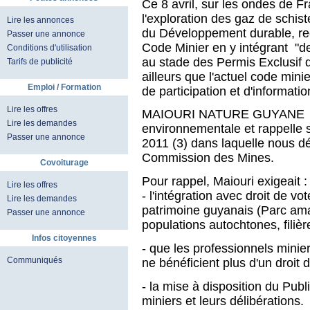
Ce 8 avril, sur les ondes de Fr
l'exploration des gaz de schi
Lire les annonces
du Développement durable, rec
Passer une annonce
Code Minier en y intégrant "d
Conditions d'utilisation
au stade des Permis Exclusif d
Tarifs de publicité
ailleurs que l'actuel code min
Emploi / Formation
de participation et d'informati
Lire les offres
MAIOURI NATURE GUYANE se 
Lire les demandes
environnementale et rappelle 
Passer une annonce
2011 (3) dans laquelle nous d
Commission des Mines.
Covoiturage
Pour rappel, Maiouri exigeait :
Lire les offres
- l'intégration avec droit de v
Lire les demandes
patrimoine guyanais (Parc ama
Passer une annonce
populations autochtones, filière
Infos citoyennes
- que les professionnels minier
Communiqués
ne bénéficient plus d'un droit 
- la mise à disposition du Publ
miniers et leurs délibérations.