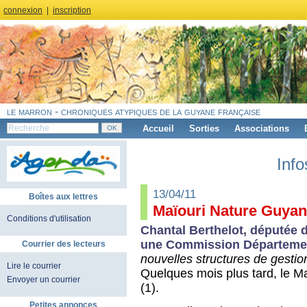
connexion
|
inscription
le marron - chroniques atypiques de la guyane française
Accueil
Sorties
Associations
Info
13/04/11
Boîtes aux lettres
Maïouri Nature Guya
Conditions d'utilisation
Chantal Berthelot, députée 
une Commission Départeme
Courrier des lecteurs
nouvelles structures de gesti
Lire le courrier
Quelques mois plus tard, le M
Envoyer un courrier
(1).
Petites annonces