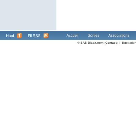
Accueil
Sorties
Associations
Haut
Fil RSS
©
SAS Blada.com
(
Contact
) | Illustrat