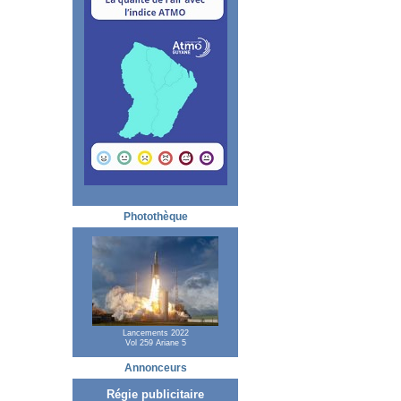
Photothèque
Lancements 2022
Vol 259 Ariane 5
Annonceurs
Régie publicitaire