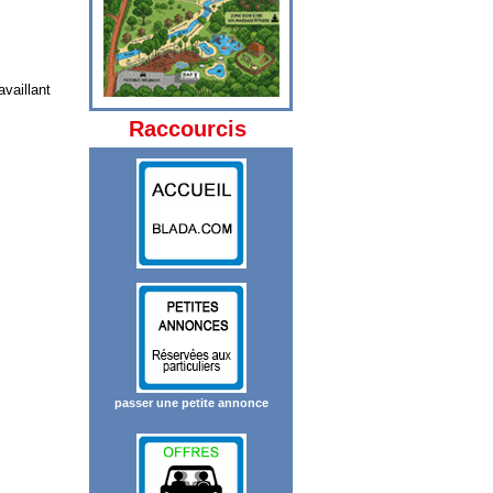
availlant
Raccourcis
passer une petite annonce