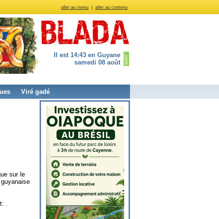
aller au menu
|
aller au contenu
Il est 14:43 en Guyane
samedi 08 août
ues
Viré gadé
ue sur le
é guyanaise
: .