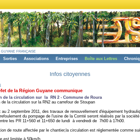
 guyane française
Sorties
Associations
Entreprises
Boîte aux Lettres
Chroniq
Infos citoyennes
1
éfet de la Région Guyane communique
on de la circulation sur la
RN 2 - C
ommune de
R
oura
n de la circulation sur la RN2 au carrefour de Stoupan
 au 2 septembre 2011, des travaux de renouvellement d'équipement hydrauliq
refoulement du pompage de l'usine de la Comté seront réalisés par la sociét
entre les PR 11+560 et 11+650 de lundi à vendredi de 7h00 à 17h00.
tion de route affectée par le chantier,la circulation est réglementée comme suit
se est limitée à 50km/h