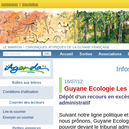
connexion
|
inscription
le marron - chroniques atypiques de la guyane française
Accueil
Sorties
Associations
Info
16/07/12
Boîtes aux lettres
Guyane Ecologie Les 
Conditions d'utilisation
Dépôt d’un recours en excès
administratif
Courrier des lecteurs
Lire le courrier
Suivant notre ligne politique et
Envoyer un courrier
nous prônons, Guyane Ecologi
pouvoir devant le tribunal adm
Petites annonces