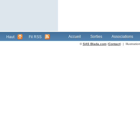
Accueil
Sorties
Associations
Haut
Fil RSS
©
SAS Blada.com
(
Contact
) | Illustrat