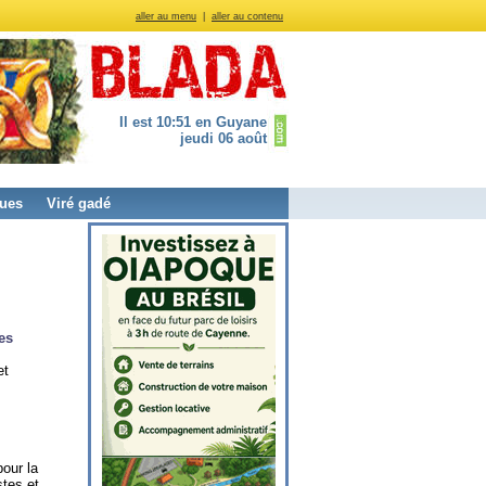
aller au menu
|
aller au contenu
Il est 10:51 en Guyane
jeudi 06 août
ues
Viré gadé
es
et
our la
stes et