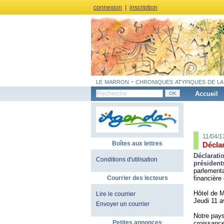
connexion
|
inscription
le marron - chroniques atypiques de la
Accueil
11/04/1
Boîtes aux lettres
Déclar
Déclarati
Conditions d'utilisation
président
parlementa
financière
Courrier des lecteurs
Hôtel de 
Lire le courrier
Jeudi 11 a
Envoyer un courrier
Notre pay
Petites annonces
croissance