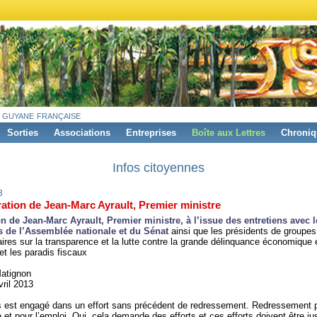
 guyane française
Sorties
Associations
Entreprises
Boîte aux Lettres
Chroniq
Infos citoyennes
3
ation de Jean-Marc Ayrault, Premier ministre
on de Jean-Marc Ayrault, Premier ministre, à l’issue des entretiens avec l
s de l’Assemblée nationale et du Sénat
ainsi que les présidents de groupes
ires sur la transparence et la lutte contre la grande délinquance économique 
 et les paradis fiscaux
Matignon
vril 2013
s est engagé dans un effort sans précédent de redressement. Redressement p
 et pour l’emploi. Oui, cela demande des efforts et ces efforts doivent être ju