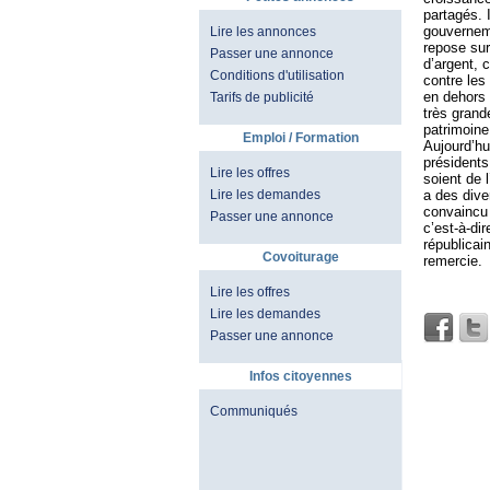
partagés. 
gouverneme
Lire les annonces
repose sur
Passer une annonce
d’argent, 
Conditions d'utilisation
contre les
en dehors 
Tarifs de publicité
très grand
patrimoine
Emploi / Formation
Aujourd’hu
présidents
Lire les offres
soient de 
a des dive
Lire les demandes
convaincu 
Passer une annonce
c’est-à-di
républicai
Covoiturage
remercie.
Lire les offres
Lire les demandes
Passer une annonce
Infos citoyennes
Communiqués