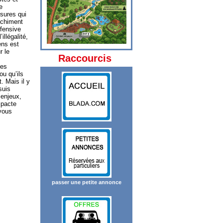
e
sures qui
anchiment
ffensive
illégalité,
ens est
r le
Raccourcis
les
ou qu’ils
. Mais il y
suis
 enjeux,
 pacte
 vous
passer une petite annonce