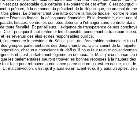
Il n’est pas acceptable que certains s’exonèrent de cet effort. C’est pourquoi l
nt a préparé, à la demande du président de la République, un arsenal de me
 trois piliers. Le premier c’est une lutte contre la fraude fiscale, contre le bl
contre l’évasion fiscale, la délinquance financière. Et le deuxième, c’est une o
 paradis fiscaux, contre les comptes détenus à l’étranger sans contrôle, dans l’
de toute fiscalité. Et par ailleurs, l’exigence de transparence de nos concitoy
e. C’est pourquoi il faut renforcer les dispositifs concernant la transparence su
 et les revenus des élus et des responsables publics.
i, j’ai rencontré le président du Sénat puis de l’Assemblée nationale et tous 
 des groupes parlementaires des deux chambres. Qu’ils soient de la majorité 
l’opposition, chacun a conscience du défi qu’il nous faut relever collectivement
rgences et c’est parfaitement légitime en démocratie. Mais j’ai confiance. Je 
que les parlementaires sauront trouver les bonnes réponses à la hauteur des
re tout faire pour retrouver la confiance parce que ce qui est en cause, c’est le
n. Et ma conviction, c’est qu’il y aura eu un avant et qu’il y aura un après. Je