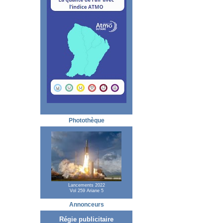
Photothèque
Lancements 2022
Vol 259 Ariane 5
Annonceurs
Régie publicitaire