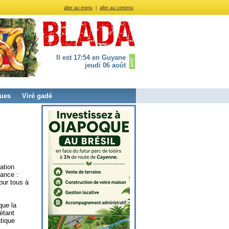
aller au menu
|
aller au contenu
Il est 17:54 en Guyane
jeudi 06 août
ues
Viré gadé
ation
rance :
our tous à
que la
étant
atique