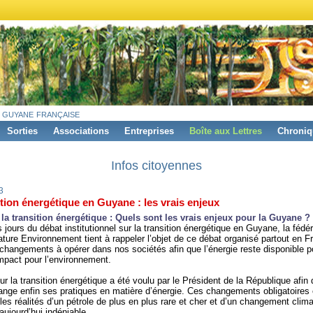
 guyane française
Sorties
Associations
Entreprises
Boîte aux Lettres
Chroniq
Infos citoyennes
3
tion énergétique en Guyane : les vrais enjeux
 la transition énergétique : Quels sont les vrais enjeux pour la Guyane ?
 jours du débat institutionnel sur la transition énergétique en Guyane, la fédér
ure Environnement tient à rappeler l’objet de ce débat organisé partout en F
s changements à opérer dans nos sociétés afin que l’énergie reste disponible p
impact pour l’environnement.
ur la transition énergétique a été voulu par le Président de la République afin 
nge enfin ses pratiques en matière d’énergie. Ces changements obligatoires 
 les réalités d’un pétrole de plus en plus rare et cher et d’un changement clim
aujourd’hui indéniable.