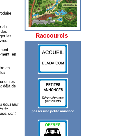
roduire
x du
 dès
Raccourcis
ger les
uvres.
ement.
nement, en
tre en
plus
économies
t déjà de
Il nous faut
és de
passer une petite annonce
rage, dont