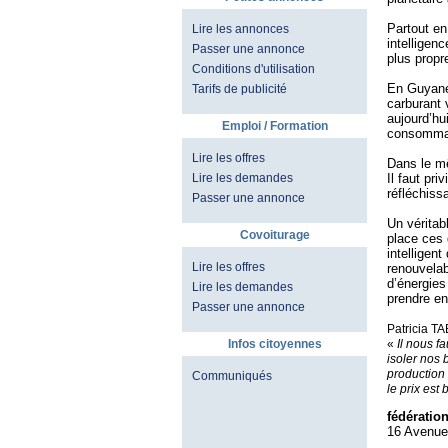
Partout en
Lire les annonces
intelligen
Passer une annonce
plus propre
Conditions d'utilisation
En Guyane,
Tarifs de publicité
carburant 
aujourd’hu
Emploi / Formation
consommate
Lire les offres
Dans le mê
Il faut pr
Lire les demandes
réfléchiss
Passer une annonce
Un véritab
Covoiturage
place ces 
intelligent
Lire les offres
renouvelab
d’énergies
Lire les demandes
prendre en
Passer une annonce
Patricia T
«
Il nous fa
Infos citoyennes
isoler nos 
production
Communiqués
le prix est
fédérati
16 Avenue