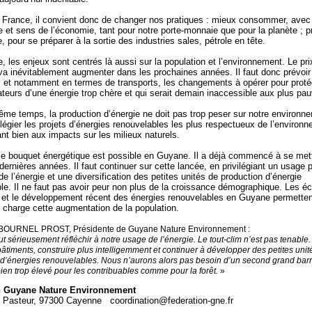
 France, il convient donc de changer nos pratiques : mieux consommer, avec
ce et sens de l’économie, tant pour notre porte-monnaie que pour la planète ; p
, pour se préparer à la sortie des industries sales, pétrole en tête.
 les enjeux sont centrés là aussi sur la population et l’environnement. Le pri
va inévitablement augmenter dans les prochaines années. Il faut donc prévoir
i et notamment en termes de transports, les changements à opérer pour proté
urs d’une énergie trop chère et qui serait demain inaccessible aux plus pa
me temps, la production d’énergie ne doit pas trop peser sur notre environn
ivilégier les projets d’énergies renouvelables les plus respectueux de l’environ
ant bien aux impacts sur les milieux naturels.
le bouquet énergétique est possible en Guyane. Il a déjà commencé à se met
dernières années. Il faut continuer sur cette lancée, en privilégiant un usage 
 de l’énergie et une diversification des petites unités de production d’énergie
le. Il ne faut pas avoir peur non plus de la croissance démographique. Les 
 et le développement récent des énergies renouvelables en Guyane permetten
 charge cette augmentation de la population.
ABOURNEL PROST, Présidente de Guyane Nature Environnement :
ut sérieusement réfléchir à notre usage de l’énergie. Le tout-clim n’est pas tenable. 
bâtiments, construire plus intelligemment et continuer à développer des petites unit
 d’énergies renouvelables. Nous n’aurons alors pas besoin d’un second grand bar
 bien trop élevé pour les contribuables comme pour la forêt.
»
on Guyane Nature Environnement
 Pasteur, 97300 Cayenne coordination@federation-gne.fr