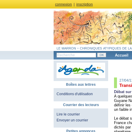
connexion
|
inscription
le marron - chroniques atypiques de la
Accueil
27/04/1
Boîtes aux lettres
Transi
Débat sur
Conditions d'utilisation
A quelques
Guyane Nat
définir le
Courrier des lecteurs
un faible 
Lire le courrier
Le débat s
Envoyer un courrier
France cha
dictés par
Petites annonces
planétaire 