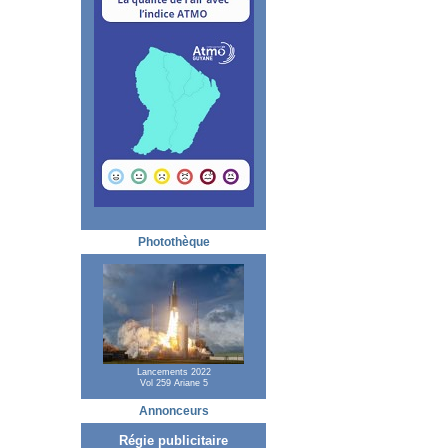
Photothèque
Lancements 2022
Vol 259 Ariane 5
Annonceurs
Régie publicitaire