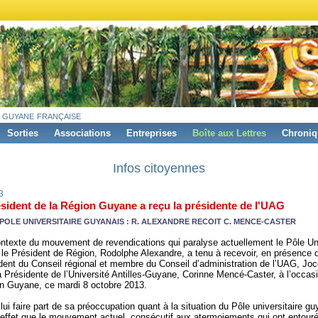
 guyane française
Sorties
Associations
Entreprises
Boîte aux Lettres
Chroniq
Infos citoyennes
3
sident de la Région Guyane a reçu la présidente de l'UAG
POLE UNIVERSITAIRE GUYANAIS : R. ALEXANDRE RECOIT C. MENCE-CASTER
ntexte du mouvement de revendications qui paralyse actuellement le Pôle Uni
le Président de Région, Rodolphe Alexandre, a tenu à recevoir, en présence 
dent du Conseil régional et membre du Conseil d’administration de l’UAG, Joc
a Présidente de l’Université Antilles-Guyane, Corinne Mencé-Caster, à l’occas
n Guyane, ce mardi 8 octobre 2013.
 lui faire part de sa préoccupation quant à la situation du Pôle universitaire guy
effet que le mouvement actuel, consécutif aux atermoiements qui ont entour