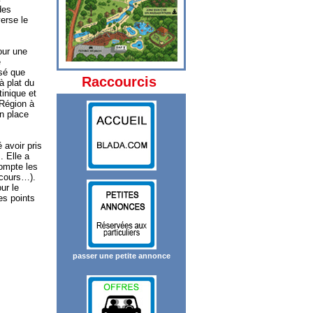
des
verse le
our une
e
osé que
Raccourcis
à plat du
inique et
 Région à
en place
 avoir pris
. Elle a
compte les
 cours…).
ur le
es points
passer une petite annonce