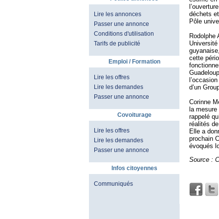
l’ouvertur
déchets et 
Lire les annonces
Pôle unive
Passer une annonce
Conditions d'utilisation
Rodolphe A
Université
Tarifs de publicité
guyanaise,
cette péri
Emploi / Formation
fonctionne
Guadeloupe
Lire les offres
l’occasion
d’un Group
Lire les demandes
Passer une annonce
Corinne Me
la mesure 
Covoiturage
rappelé qu
réalités d
Lire les offres
Elle a don
prochain C
Lire les demandes
évoqués lo
Passer une annonce
Source : 
Infos citoyennes
Communiqués