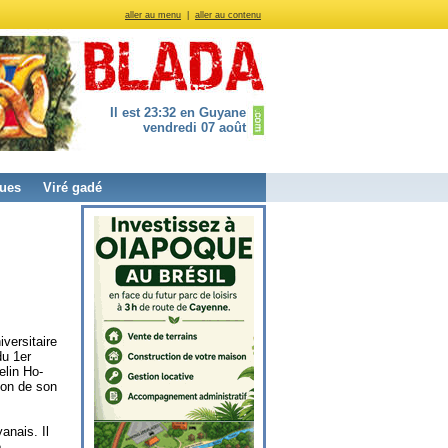
aller au menu
|
aller au contenu
Il est 23:32 en Guyane
vendredi 07 août
ues
Viré gadé
versitaire
du 1er
elin Ho-
ion de son
anais. Il
é