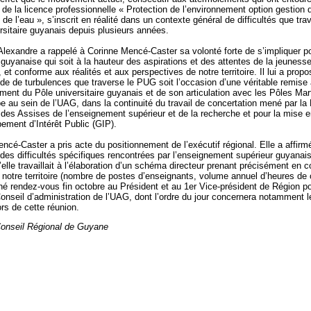
e de la licence professionnelle « Protection de l’environnement option gestion 
de l’eau », s’inscrit en réalité dans un contexte général de difficultés que tra
rsitaire guyanais depuis plusieurs années.
lexandre a rappelé à Corinne Mencé-Caster sa volonté forte de s’impliquer p
 guyanaise qui soit à la hauteur des aspirations et des attentes de la jeuness
 et conforme aux réalités et aux perspectives de notre territoire. Il lui a prop
ode de turbulences que traverse le PUG soit l’occasion d’une véritable remise 
ment du Pôle universitaire guyanais et de son articulation avec les Pôles Mart
 au sein de l’UAG, dans la continuité du travail de concertation mené par la
 des Assises de l’enseignement supérieur et de la recherche et pour la mise 
ement d’Intérêt Public (GIP).
ncé-Caster a pris acte du positionnement de l’exécutif régional. Elle a affirmé
des difficultés spécifiques rencontrées par l’enseignement supérieur guyanais
’elle travaillait à l’élaboration d’un schéma directeur prenant précisément en 
e notre territoire (nombre de postes d’enseignants, volume annuel d’heures de
né rendez-vous fin octobre au Président et au 1er Vice-président de Région po
onseil d’administration de l’UAG, dont l’ordre du jour concernera notamment l
rs de cette réunion.
Conseil Régional de Guyane