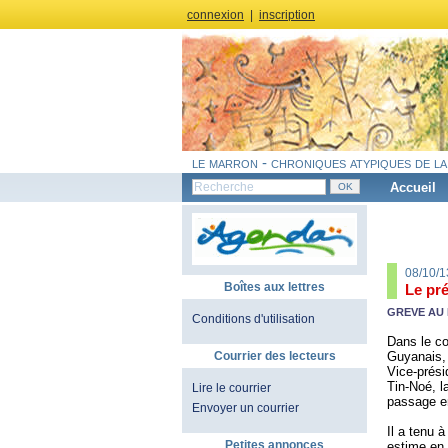
connexion
|
inscription
le marron - chroniques atypiques de la
Accueil
08/10/1
Boîtes aux lettres
Le pré
GREVE AU 
Conditions d'utilisation
Dans le co
Guyanais, 
Courrier des lecteurs
Vice-prési
Tin-Noé, l
Lire le courrier
passage e
Envoyer un courrier
Il a tenu à
Petites annonces
estime en 