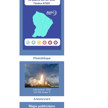
Photothèque
Lancements 2022
Vol 259 Ariane 5
Annonceurs
Régie publicitaire