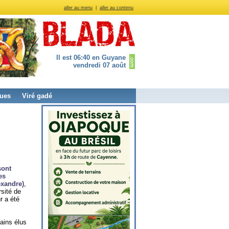
aller au menu
|
aller au contenu
Il est 06:40 en Guyane
vendredi 07 août
ues
Viré gadé
sont
es
exandre
)
,
rsité de
r a été
tains élus