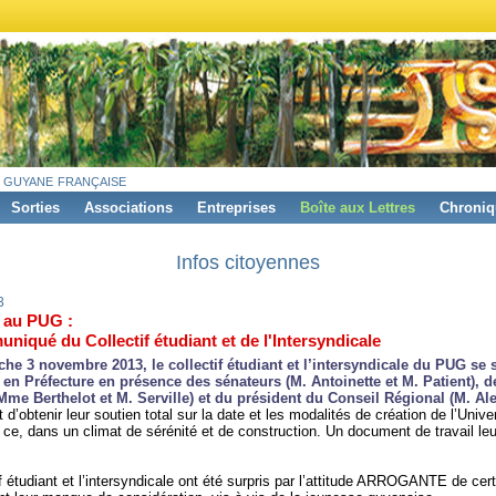
 guyane française
Sorties
Associations
Entreprises
Boîte aux Lettres
Chroniq
Infos citoyennes
3
 au PUG :
iqué du Collectif étudiant et de l'Intersyndicale
he 3 novembre 2013, le collectif étudiant et l’intersyndicale du PUG se 
 en Préfecture en présence des sénateurs (M. A
ntoinette
et M. P
atient
), d
(Mme B
erthelot
et M. S
erville
) et du président du Conseil Régional (M. A
l
 d’obtenir leur soutien total sur la date et les modalités de création de l’Unive
ce, dans un climat de sérénité et de construction. Un document de travail leu
if étudiant et l’intersyndicale ont été surpris par l’attitude ARROGANTE de cer