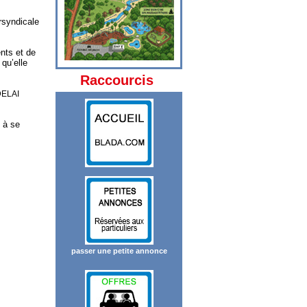
ersyndicale
nts et de
 qu’elle
Raccourcis
ELAI
e à se
passer une petite annonce