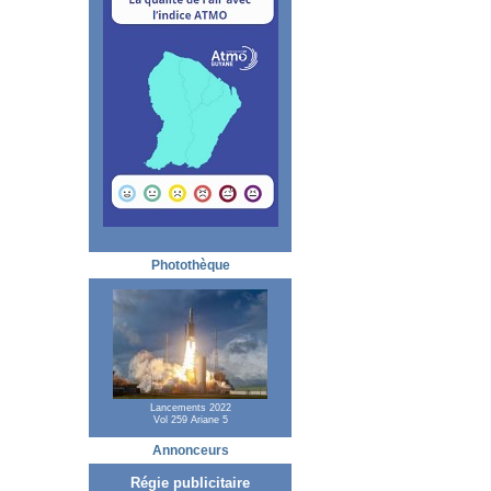
Photothèque
Lancements 2022
Vol 259 Ariane 5
Annonceurs
Régie publicitaire