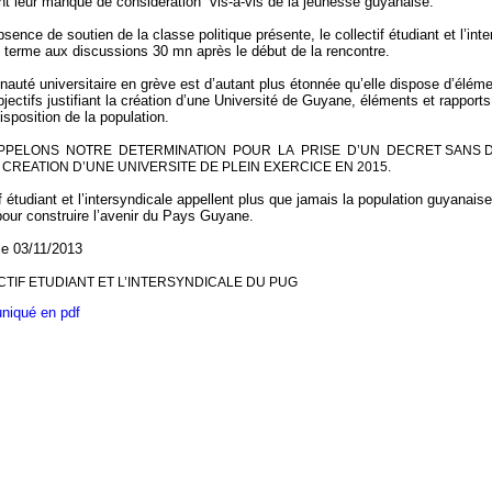
ent leur manque de considération vis-à-vis de la jeunesse guyanaise.
bsence de soutien de la classe politique présente, le collectif étudiant et l’int
 terme aux discussions 30 mn après le début de la rencontre.
uté universitaire en grève est d’autant plus étonnée qu’elle dispose d’éléme
bjectifs justifiant la création d’une Université de Guyane, éléments et rapports
disposition de la population.
PELONS NOTRE DETERMINATION POUR LA PRISE D’UN DECRET SANS D
 CREATION D’UNE UNIVERSITE DE PLEIN EXERCICE EN 2015.
if étudiant et l’intersyndicale appellent plus que jamais la population guyanais
pour construire l’avenir du Pays Guyane.
le 03/11/2013
CTIF ETUDIANT ET L’INTERSYNDICALE DU PUG
iqué en pdf