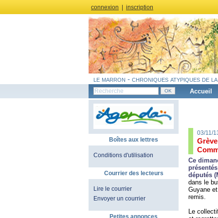
connexion
|
inscription
le marron - chroniques atypiques de la
Accueil
03/11/1
Boîtes aux lettres
Grève
Commun
Conditions d'utilisation
Ce dimanc
présentés
Courrier des lecteurs
députés 
dans le but
Lire le courrier
Guyane et 
remis.
Envoyer un courrier
Le collect
Petites annonces