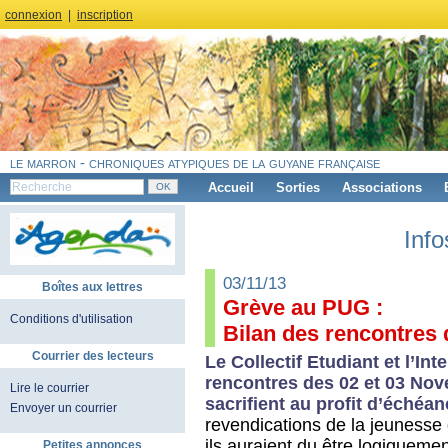
connexion
|
inscription
le marron - chroniques atypiques de la guyane française
Accueil
Sorties
Associations
Info
03/11/13
Boîtes aux lettres
Grève au PUG :
Conditions d'utilisation
Bilan des rencontres
Courrier des lecteurs
Le Collectif Etudiant et l’In
rencontres des 02 et 03 Nov
Lire le courrier
sacrifient au profit d’échéa
Envoyer un courrier
revendications de la jeunesse
ils auraient du être logiquemen
Petites annonces