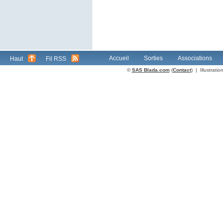
Accueil
Sorties
Associations
Haut
Fil RSS
©
SAS Blada.com
(
Contact
) | Illustrat