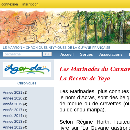
connexion
|
inscription
le marron - chroniques atypiques de la guyane française
Accueil
Sorties
Associations
Les Marinades du Carnav
La Recette de Yaya
Chroniques
Les Marinades, plus connues 
Année 2021
(1)
le nom d’Acras, sont des beig
Année 2020
(2)
de morue ou de crevettes (
Année 2019
(4)
ou de chou maripa).
Année 2017
(1)
Année 2014
(4)
Selon Régine Horth, l’auteu
Année 2013
(9)
livre sur "La Guyane gastrono
Année 2012
(4)