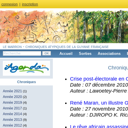
connexion
|
inscription
le marron - chroniques atypiques de la guyane française
Accueil
Sorties
Associations
Chroniqu
Crise post-électorale en C
Chroniques
Date : 07 décembre 2010
Auteur : Lawoetey-Pier
Année 2021
(1)
Année 2020
(2)
René Maran, un illustre
Année 2019
(4)
Date : 27 novembre 2010
Année 2017
(1)
Auteur : DJIROPO K. Ric
Année 2014
(4)
Année 2013
(9)
Année 2012
(4)
Le rêve africain assass