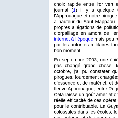
choix rapide entre l’or vert 
journal (
1
) il y a quelque 
l’Approuague et notre pirogue 
à hauteur du Saut Mappaou. P
propres allégations de polluti
d’orpaillage en amont de l’
internet à l’époque
mais peu re
par les autorités militaires f
bon moment.
En septembre 2003, une èniè
pas changé grand chose. M
octobre, j’ai pu constater q
pirogues, lourdement chargée
d’essence et de matériel, et d
fleuve Approuague, entre Régina
Cela laisse un goût amer et on
réelle efficacité de ces opéra
pour le contribuable. La Guy
colossales dans les écoles, les
des ordures et des eaux usé