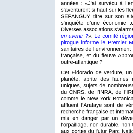
années : «J’ai survécu à l’e
s’aventurent si haut sur les fl
SEPANGUY titre sur son sit
s’inquiète d’une économie t
Diverses associations s’alar
en avenir ?
»
.
Le comité régi
pirogue informe le Premier Mi
sanitaires de l’environnement
française, et du fleuve Appro
outre-atlantique ?
Cet Eldorado de verdure, un
planète, abrite des faunes a
uniques, sujets de nombreus
du CNRS, de l’INRA, de l’IRD,
comme le New York Botanica
affluent l’Arataye sont de vé
recherche française et interna
mis en danger par un dével
l’orpaillage, non durable, non
aux portes du futur Parc Natio