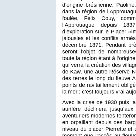
d’origine brésilienne, Paolin
dans la région de l’Approuague
foulée, Félix Couy, comm
l’Approuague depuis 183
d’exploration sur le Placer «Im
jalousies et les conflits arm
décembre 1871. Pendant près
seront l’objet de nombreuses
toute la région étant à l’orig
qui verra la création des vill
de Kaw, une autre Réserve Nat
des terres le long du fleuve 
points de ravitaillement obligé
la mer ; c’est toujours vrai auj
Avec la crise de 1930 puis la
aurifère déclinera jusqu’a
aventuriers modernes tentero
en orpaillant depuis des bar
niveau du placer Pierrette et
moment que l’accès au fleuve 