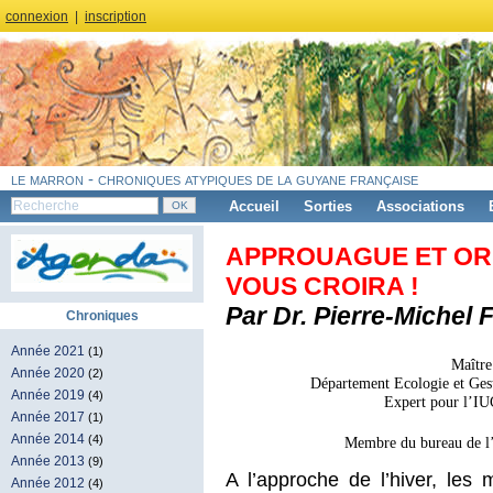
connexion
|
inscription
le marron - chroniques atypiques de la guyane française
Accueil
Sorties
Associations
APPROUAGUE ET ORP
VOUS CROIRA !
Par Dr. Pierre-Michel 
Chroniques
Année 2021
(1)
Maître
Année 2020
(2)
Département Ecologie et G
Année 2019
(4)
Expert pour l’I
Année 2017
(1)
Année 2014
(4)
Membre du bureau de l’
Année 2013
(9)
A l’approche de l’hiver, les
Année 2012
(4)