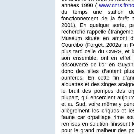
années 1990 (
www.cnrs.fr/n
du temps une station d
fonctionnement de la forêt 
2001). En quelque sorte, pa
recherche rappelle étrangemen
Muséum située en amont du 
Courcibo (Forget, 2002a in F
plus tard celle du CNRS, et 
son ensemble, ont en effet p
découverte de l’or en Guyane
donc des sites d’autant plu
aurifères. En cette fin d’
alouattes et des singes araig
le bruit des pompes des orpa
plupart, qui encerclent aujour
et au Sud, voire même y pénèt
allègrement les criques et
le
faune car orpaillage rime so
remises en solution finissent
pour le grand malheur des po