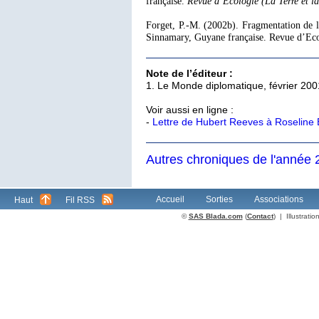
française.
Revue d’Ecologie
(La Terre et la
Forget, P.-M. (2002b). Fragmentation de la
Sinnamary, Guyane française. Revue d’Ecol
Note de l’éditeur :
1
. Le Monde diplomatique, février 200
Voir aussi en ligne :
-
Lettre de Hubert Reeves à Roseline 
Autres chroniques de l'année
Accueil
Sorties
Associations
Haut
Fil RSS
©
SAS Blada.com
(
Contact
) | Illustrat