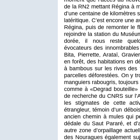
de la RN2 mettant Régina à m
d’une centaine de kilomètres s’
latéritique. C’est encore une
Régina, puis de remonter le 
rejoindre la station du Muséu
dorée, il nous reste qu
évocateurs des innombrables 
Bita, Pierrette, Arataï, Gravi
en forêt, des habitations en 
à bambous sur les rives des 
parcelles déforestées. On y t
manguiers rabougris, toujours 
comme à «Degrad bouteille» s
de recherche du CNRS sur l’A
les stigmates de cette acti
étrangleur, témoin d’un déboi
ancien chemin à mules qui per
dédale du Saut Pararé, et d’a
autre zone d’orpaillage actu
des Nouragues également suje