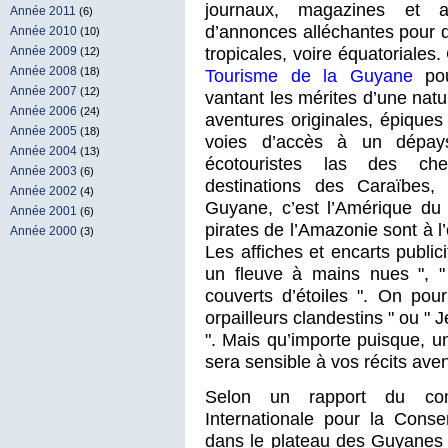
journaux, magazines et aut
Année 2011
(6)
d’annonces alléchantes pour 
Année 2010
(10)
tropicales, voire équatoriales.
Année 2009
(12)
Année 2008
Tourisme de la Guyane
pou
(18)
Année 2007
(12)
vantant les mérites d’une na
Année 2006
(24)
aventures originales, épiques 
Année 2005
(18)
voies d’accès à un dépays
Année 2004
(13)
écotouristes las des chem
Année 2003
(6)
destinations des Caraïbes,
Année 2002
(4)
Guyane, c’est l’Amérique du 
Année 2001
(6)
pirates de l’Amazonie sont à l
Année 2000
(3)
Les affiches et encarts publici
un fleuve à mains nues ", "
couverts d’étoiles ". On pou
orpailleurs clandestins " ou "
". Mais qu’importe puisque, u
sera sensible à vos récits aven
Selon un rapport du com
Internationale pour la Conse
dans le plateau des Guyanes