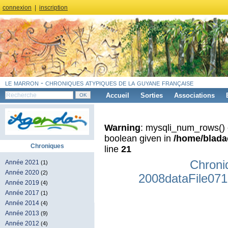
connexion
|
inscription
le marron - chroniques atypiques de la guyane française
Accueil
Sorties
Associations
Warning
: mysqli_num_rows() 
boolean given in
/home/blad
Chroniques
line
21
Chroni
Année 2021
(1)
Année 2020
(2)
2008dataFile071
Année 2019
(4)
Année 2017
(1)
Année 2014
(4)
Année 2013
(9)
Année 2012
(4)